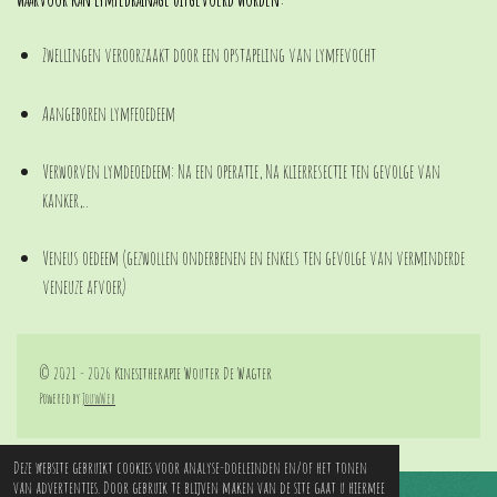
Zwellingen veroorzaakt door een opstapeling van lymfevocht
Aangeboren lymfeoedeem
Verworven lymdeoedeem:
Na een operatie,
Na klierresectie ten gevolge van
kanker,..
Veneus oedeem (gezwollen onderbenen en enkels ten gevolge van verminderde
veneuze afvoer)
© 2021 - 2026 Kinesitherapie Wouter De Wagter
Powered by
JouwWeb
Deze website gebruikt cookies voor analyse-doeleinden en/of het tonen
van advertenties. Door gebruik te blijven maken van de site gaat u hiermee