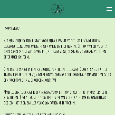
Ga
direct
naar
de
hoofdinhoud
Lymfedrainage
Het menselijk lichaam bestaat voor bijna 80% uit vocht. Dit bevindt zich in
lichaamscellen, lymfebanen, hersenbanen en bloedbanen. De taak van dit vocht is
onder andere de afvalstoffen uit je lichaam verwijderen en zo zorgen voor een
beter afweersysteem.
Deze lymfedrainage is een natuurlijke functie in je lichaam. Door stress, ziekte of
trauma kan het echter zijn dat er onvoldoende doorstroming plaatsvindt en dat er
een vochtophoping, of oedeem, ontstaat.
Manuele lymfedrainage is een massagevorm die erop gericht is het lymfestelstel te
stimuleren. Deze stimulatie is om het teveel aan vocht (zichtbaar en onzichtbaar
oedeem) beter en sneller via de lymfbanen af te voeren.
waarvoor kan lymfedrainage uitgevoerd worden: